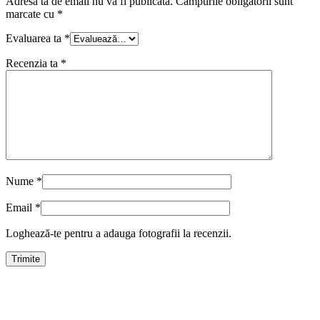
Adresa ta de email nu va fi publicată.
Câmpurile obligatorii sunt
marcate cu
*
Evaluarea ta
*
Recenzia ta
*
Nume
*
Email
*
Loghează-te pentru a adauga fotografii la recenzii.