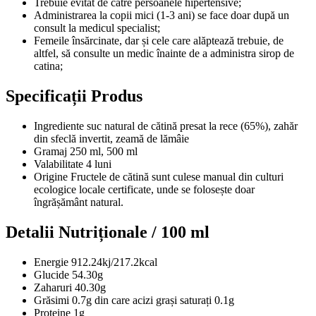
Trebuie evitat de către persoanele hipertensive;
Administrarea la copii mici (1-3 ani) se face doar după un
consult la medicul specialist;
Femeile însărcinate, dar și cele care alăptează trebuie, de
altfel, să consulte un medic înainte de a administra sirop de
catina;
Specificații Produs
Ingrediente
suc natural de cătină presat la rece (65%), zahăr
din sfeclă invertit, zeamă de lămâie
Gramaj
250 ml, 500 ml
Valabilitate
4 luni
Origine
Fructele de cătină sunt culese manual din culturi
ecologice locale certificate, unde se folosește doar
îngrășământ natural.
Detalii Nutriționale / 100 ml
Energie
912.24kj/217.2kcal
Glucide
54.30g
Zaharuri
40.30g
Grăsimi
0.7g din care acizi grași saturați 0.1g
Proteine
1g