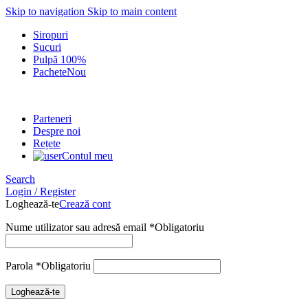
Skip to navigation
Skip to main content
Siropuri
Sucuri
Pulpă 100%
Pachete
Nou
Parteneri
Despre noi
Rețete
Contul meu
Search
Login / Register
Loghează-te
Crează cont
Nume utilizator sau adresă email
*
Obligatoriu
Parola
*
Obligatoriu
Loghează-te