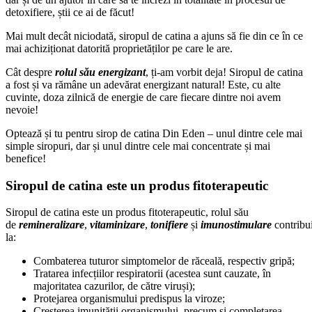
detoxifiere, știi ce ai de făcut!
Mai mult decât niciodată, siropul de catina a ajuns să fie din ce în ce
mai achiziționat datorită proprietăților pe care le are.
Cât despre
rolul său energizant
, ți-am vorbit deja! Siropul de catina
a fost și va rămâne un adevărat energizant natural! Este, cu alte
cuvinte, doza zilnică de energie de care fiecare dintre noi avem
nevoie!
Optează și tu pentru sirop de catina Din Eden – unul dintre cele mai
simple siropuri, dar și unul dintre cele mai concentrate și mai
benefice!
Siropul de catina este un produs fitoterapeutic
Siropul de catina este un produs fitoterapeutic, rolul său
de
remineralizare
,
vitaminizare
,
tonifiere
și
imunostimulare
contribu
la:
Combaterea tuturor simptomelor de răceală, respectiv gripă;
Tratarea infecțiilor respiratorii (acestea sunt cauzate, în
majoritatea cazurilor, de către viruși);
Protejarea organismului predispus la viroze;
Creșterea imunității organismului, precum și completarea