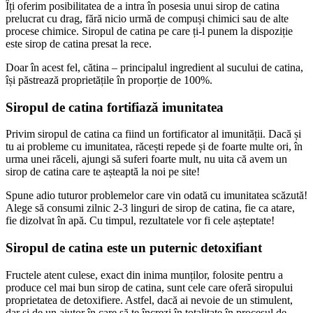
Îți oferim posibilitatea de a intra în posesia unui sirop de catina
prelucrat cu drag, fără nicio urmă de compuși chimici sau de alte
procese chimice. Siropul de catina pe care ți-l punem la dispoziție
este sirop de catina presat la rece.
Doar în acest fel, cătina – principalul ingredient al sucului de catina,
își păstrează proprietățile în proporție de 100%.
Siropul de catina fortifiază imunitatea
Privim siropul de catina ca fiind un fortificator al imunității. Dacă și
tu ai probleme cu imunitatea, răcești repede și de foarte multe ori, în
urma unei răceli, ajungi să suferi foarte mult, nu uita că avem un
sirop de catina care te așteaptă la noi pe site!
Spune adio tuturor problemelor care vin odată cu imunitatea scăzută!
Alege să consumi zilnic 2-3 linguri de sirop de catina, fie ca atare,
fie dizolvat în apă. Cu timpul, rezultatele vor fi cele așteptate!
Siropul de catina este un puternic detoxifiant
Fructele atent culese, exact din inima munților, folosite pentru a
produce cel mai bun sirop de catina, sunt cele care oferă siropului
proprietatea de detoxifiere. Astfel, dacă ai nevoie de un stimulent,
dar și de un ajutor în care să te încrezi în totalitate în procesul de