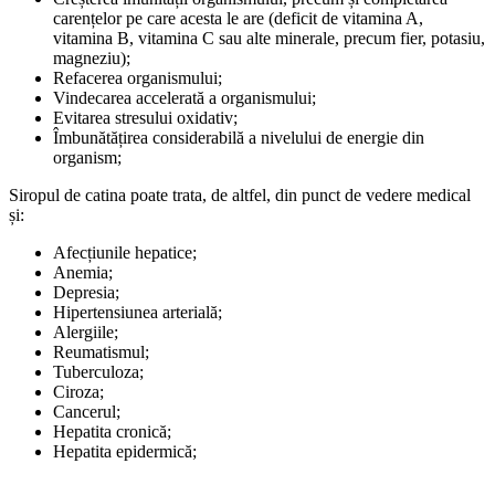
carențelor pe care acesta le are (deficit de vitamina A,
vitamina B, vitamina C sau alte minerale, precum fier, potasiu,
magneziu);
Refacerea organismului;
Vindecarea accelerată a organismului;
Evitarea stresului oxidativ;
Îmbunătățirea considerabilă a nivelului de energie din
organism;
Siropul de catina poate trata, de altfel, din punct de vedere medical
și:
Afecțiunile hepatice;
Anemia;
Depresia;
Hipertensiunea arterială;
Alergiile;
Reumatismul;
Tuberculoza;
Ciroza;
Cancerul;
Hepatita cronică;
Hepatita epidermică;