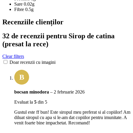
Sare
0.02g
Fibre
0.5g
Recenziile clienților
32 de recenzii pentru
Sirop de catina
(presat la rece)
Clear filters
Doar recenzii cu imagini
B
bocsan minodora
–
2 februarie 2026
Evaluat la
5
din 5
Gustul este ff bun! Este siropul meu preferat si al copiilor! Am
diluat siropul cu apa si le-am dat copiilor pentru imunitate. A
venit foarte bine impachetat. Recomand!