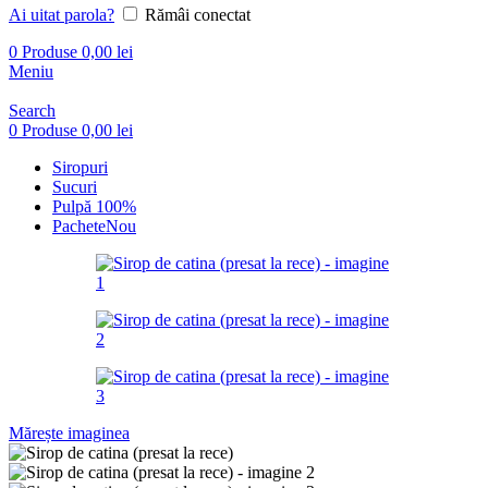
Ai uitat parola?
Rămâi conectat
0
Produse
0,00
lei
Meniu
Search
0
Produse
0,00
lei
Siropuri
Sucuri
Pulpă 100%
Pachete
Nou
Mărește imaginea