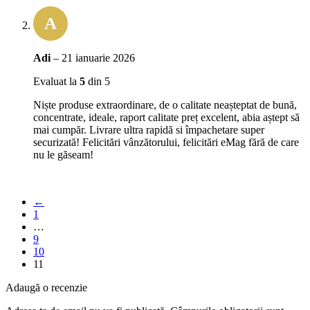
A
Adi
–
21 ianuarie 2026
Evaluat la
5
din 5
Niște produse extraordinare, de o calitate neașteptat de bună,
concentrate, ideale, raport calitate preț excelent, abia aștept să
mai cumpăr. Livrare ultra rapidă si împachetare super
securizată! Felicitări vânzătorului, felicitări eMag fără de care
nu le găseam!
←
1
…
9
10
11
Adaugă o recenzie