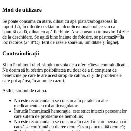
Mod de utilizare
Se poate consuma ca atare, diluat cu apă plată/carbogazoasă în
raport 1:5, în diferite cocktailuri alcoolice/nonalcoolice sau ca
bautură caldă, diluat cu apă fierbinte. A se consuma în maxim 14 zile
de la deschidere. Se agită bine înainte de folosire, se păstreazăla
loc răcoros (2°-8°C), ferit de razele soarelui, umiditate și îngheț.
Contraindicații
Și nu în ultimul rând, simțim nevoia de a oferi câteva contraindicații.
Ne dorim să îți oferim posibilitatea nu doar de a fi conștient de
beneficiile pe care le are acest sirop de catina, ci și de problemele
care pot apărea, în anumite cazuri.
Astfel, siropul de catina:
Nu este recomandat a se consuma în paralel cu alte
medicamente cu rol anticoagulator;
Întrucât încurajează hemoragia, este strict interzis persoanelor
care suferă de probleme de hemofilie;
Nu este recomandat a se consuma în cazul în care persoana în
cauză se confruntă cu diaree cronică sau pancreatită cronică;