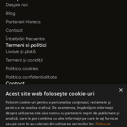
Despre noi
Blog
Parteneri Horeca
Contact
Întrebrări frecvente
Termeni si politici
Livrare și plată
Termeni și condiții
Politica cookies
Politica confidentialitate
Contact
×
0735 239 714
Acest site web folosește cookie-uri
contact@dineden.ro
Folosim cookie-uri pentru a personaliza conținutul, reclamele și
pentru a ne analiza traficul. De asemenea, împărtășim informații
Mihai Viteazul 26, Polovragi, Jud. Gorj
despre utilizarea site-ului nostru cu partenerii noștri de publicitate și
analiză, care le pot combina cu alte informații pe care le-ați furnizat
sau pe care le-au colectat din utilizarea serviciilor lor.
Politica de