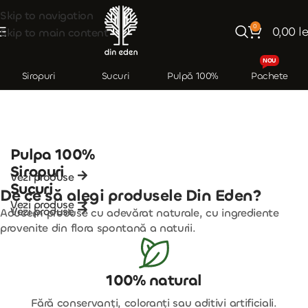
Skip to navigation
0
0,00
le
Skip to main content
NOU
Siropuri
Sucuri
Pulpă 100%
Pachete
Pulpa 100%
Siropuri
Vezi produse
Sucuri
De ce să alegi produsele Din Eden?
Vezi produse
Vezi produse
Aducem produse cu adevărat naturale, cu ingrediente
provenite din flora spontană a naturii.
100% natural
Fără conservanți, coloranți sau aditivi artificiali.