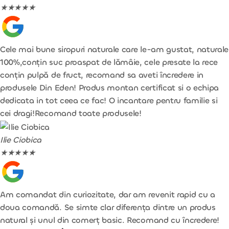
★
★
★
★
★
Cele mai bune siropuri naturale care le-am gustat, naturale
100%,conțin suc proaspat de lămâie, cele presate la rece
conțin pulpă de fruct, recomand sa aveti încredere in
produsele Din Eden! Produs montan certificat si o echipa
dedicata in tot ceea ce fac! O incantare pentru familie si
cei dragi!Recomand toate produsele!
Ilie Ciobica
★
★
★
★
★
Am comandat din curiozitate, dar am revenit rapid cu a
doua comandă. Se simte clar diferența dintre un produs
natural și unul din comerț basic. Recomand cu încredere!