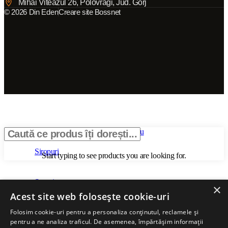
Mihai Viteazul 26, Polovragi, Jud. Gorj
© 2026 Din Eden
Creare site Bossnet
Categorii
Meniu
Siropuri
Start typing to see products you are looking for.
Sucuri
×
Acest site web folosește cookie-uri
Folosim cookie-uri pentru a personaliza conținutul, reclamele și
Pulpă 100%
pentru a ne analiza traficul. De asemenea, împărtășim informații