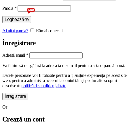
Obligatoriu
Parola
*
NOU
Loghează-te
Ai uitat parola?
Rămâi conectat
Înregistrare
Obligatoriu
Adresă email
*
Va fi trimisă o legătură la adresa ta de email pentru a seta o parolă nouă.
Datele personale vor fi folosite pentru a-ți susține experiența pe acest site
web, pentru a administra accesul la contul tău și pentru alte scopuri
descrise în
politică de confidențialitate
.
Înregistrare
Or
Crează un cont