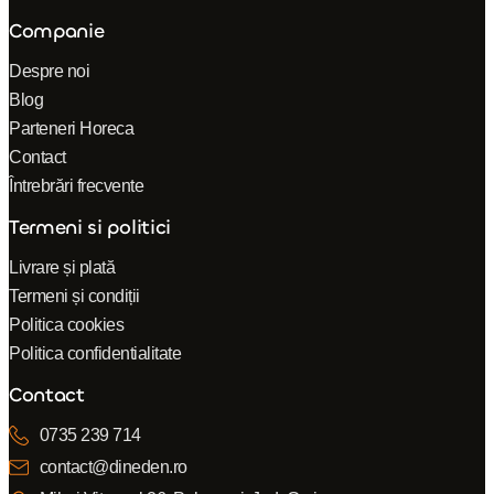
Companie
Despre noi
Blog
Parteneri Horeca
Contact
Întrebrări frecvente
Termeni si politici
Livrare și plată
Termeni și condiții
Politica cookies
Politica confidentialitate
Contact
0735 239 714
contact@dineden.ro