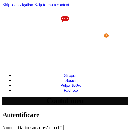
Skip to navigation
Skip to main content
NOU
0
0,00
lei
Siropuri
Sucuri
Pulpă 100%
Pachete
Contul meu
Autentificare
Obligatoriu
Nume utilizator sau adresă email
*