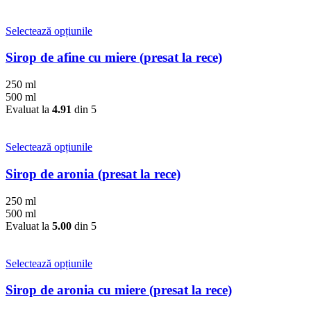
pot
fi
alese
Acest
Selectează opțiunile
în
produs
pagina
are
Sirop de afine cu miere (presat la rece)
produsului.
mai
multe
250 ml
variații.
500 ml
Opțiunile
Evaluat la
4.91
din 5
pot
fi
alese
Acest
Selectează opțiunile
în
produs
pagina
are
Sirop de aronia (presat la rece)
produsului.
mai
multe
250 ml
variații.
500 ml
Opțiunile
Evaluat la
5.00
din 5
pot
fi
alese
Acest
Selectează opțiunile
în
produs
pagina
are
Sirop de aronia cu miere (presat la rece)
produsului.
mai