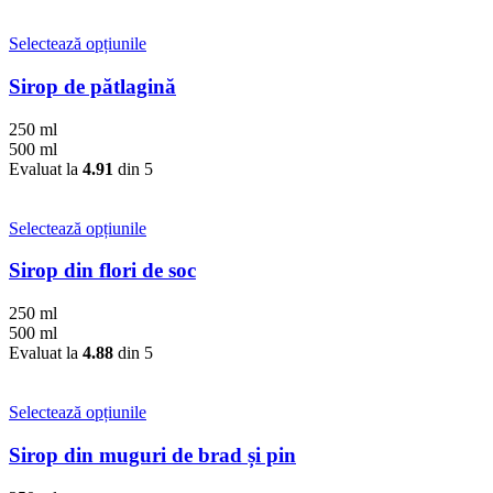
fi
alese
Acest
Selectează opțiunile
în
produs
pagina
are
Sirop de pătlagină
produsului.
mai
multe
250 ml
variații.
500 ml
Opțiunile
Evaluat la
4.91
din 5
pot
fi
alese
Acest
Selectează opțiunile
în
produs
pagina
are
Sirop din flori de soc
produsului.
mai
multe
250 ml
variații.
500 ml
Opțiunile
Evaluat la
4.88
din 5
pot
fi
alese
Acest
Selectează opțiunile
în
produs
pagina
are
Sirop din muguri de brad și pin
produsului.
mai
multe