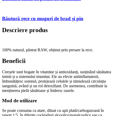
Băutură rece cu muguri de brad și pin
Descriere produs
100% natural, păstrat RAW, obținut prin presare la rece.
Beneficii
Cireșele sunt bogate în vitamine și antioxidanți, susținând sănătatea
inimii și a sistemului imunitar. Ele au efecte antiinflamatorii,
îmbunătățesc somnul, protejează celulele și stimulează circulația
sanguină, având și un rol detoxifiant. De asemenea, contribuie la
menținerea pielii sănătoase și întăresc oasele.
Mod de utilizare
Se poate consuma ca atare, diluat cu apă plată/carbogazoasă în
raport 1:5, în diferite cocktailuri alcoolice/nonalcoolice sau ca