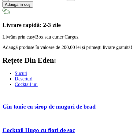
Sirop
Adaugă în coș
de
cireșe
(presat
Livrare rapidă: 2-3 zile
la
rece)
Livrăm prin easyBox sau curier Cargus.
Adaugă produse în valoare de
200,00
lei
și primești livrare gratuită!
Rețete Din Eden:
Sucuri
Deserturi
Cocktail-uri
Gin tonic cu sirop de muguri de brad
Cocktail Hugo cu flori de soc