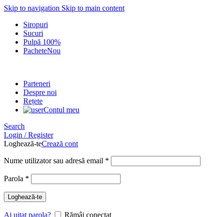
Skip to navigation
Skip to main content
Siropuri
Sucuri
Pulpă 100%
Pachete
Nou
Parteneri
Despre noi
Rețete
Contul meu
Search
Login / Register
Loghează-te
Crează cont
Obligatoriu
Nume utilizator sau adresă email
*
Obligatoriu
Parola
*
Loghează-te
Ai uitat parola?
Rămâi conectat