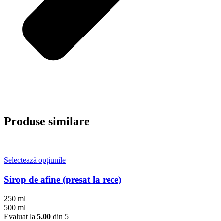
Produse similare
Acest
Selectează opțiunile
produs
are
Sirop de afine (presat la rece)
mai
multe
250 ml
variații.
500 ml
Opțiunile
Evaluat la
5.00
din 5