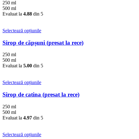
multe
250 ml
variații.
500 ml
Opțiunile
Evaluat la
4.88
din 5
pot
fi
alese
Acest
Selectează opțiunile
în
produs
pagina
are
Sirop de căpșuni (presat la rece)
produsului.
mai
multe
250 ml
variații.
500 ml
Opțiunile
Evaluat la
5.00
din 5
pot
fi
alese
Acest
Selectează opțiunile
în
produs
pagina
are
Sirop de catina (presat la rece)
produsului.
mai
multe
250 ml
variații.
500 ml
Opțiunile
Evaluat la
4.97
din 5
pot
fi
alese
Acest
Selectează opțiunile
în