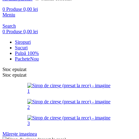
0
Produse
0,00
lei
Meniu
Search
0
Produse
0,00
lei
Siropuri
Sucuri
Pulpă 100%
Pachete
Nou
Stoc epuizat
Stoc epuizat
Mărește imaginea