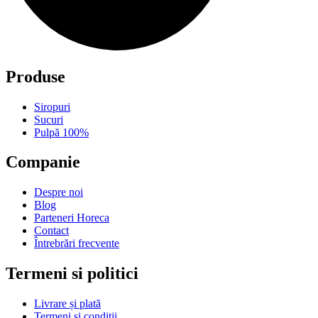
Produse
Siropuri
Sucuri
Pulpă 100%
Companie
Despre noi
Blog
Parteneri Horeca
Contact
Întrebrări frecvente
Termeni si politici
Livrare și plată
Termeni și condiții