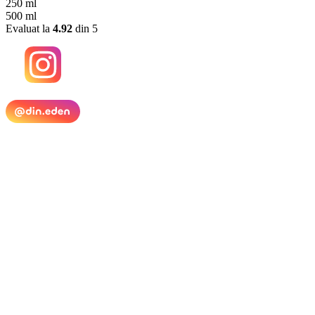
250 ml
variații.
500 ml
Opțiunile
Evaluat la
4.92
din 5
pot
fi
alese
în
pagina
produsului.