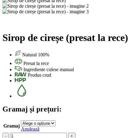
Sirop de cireșe (presat la rece)
Natural 100%
Presat la rece
Ingrediente culese manual
Produs crud
Gramaj și prețuri:
Gramaj
Anulează
Cantitate