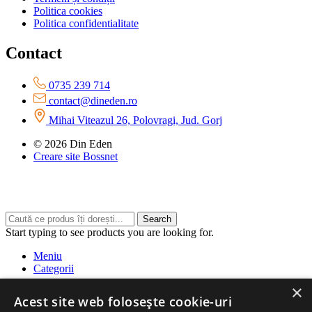
Politica cookies
Politica confidentialitate
Contact
0735 239 714
contact@dineden.ro
Mihai Viteazul 26, Polovragi, Jud. Gorj
© 2026 Din Eden
Creare site Bossnet
Search
Start typing to see products you are looking for.
Meniu
Categorii
×
Siropuri
Acest site web folosește cookie-uri
Sucuri