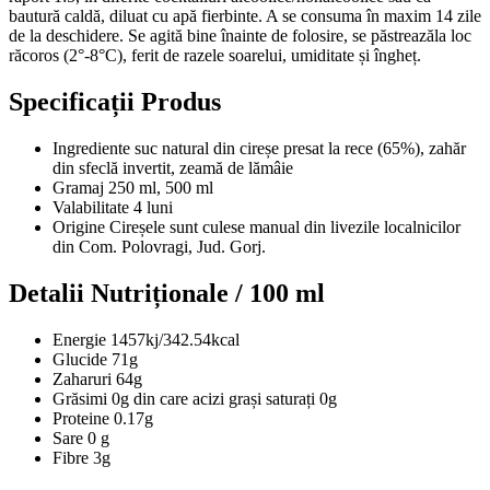
bautură caldă, diluat cu apă fierbinte. A se consuma în maxim 14 zile
de la deschidere. Se agită bine înainte de folosire, se păstreazăla loc
răcoros (2°-8°C), ferit de razele soarelui, umiditate și îngheț.
Specificații Produs
Ingrediente
suc natural din cireșe presat la rece (65%), zahăr
din sfeclă invertit, zeamă de lămâie
Gramaj
250 ml, 500 ml
Valabilitate
4 luni
Origine
Cireșele sunt culese manual din livezile localnicilor
din Com. Polovragi, Jud. Gorj.
Detalii Nutriționale / 100 ml
Energie
1457kj/342.54kcal
Glucide
71g
Zaharuri
64g
Grăsimi
0g din care acizi grași saturați 0g
Proteine
0.17g
Sare
0 g
Fibre
3g