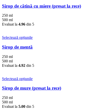
produs
pagina
are
Sirop de cătină cu miere (presat la rece)
produsului.
mai
multe
250 ml
variații.
500 ml
Opțiunile
Evaluat la
4.96
din 5
pot
fi
alese
Acest
Selectează opțiunile
în
produs
pagina
are
Sirop de mentă
produsului.
mai
multe
250 ml
variații.
500 ml
Opțiunile
Evaluat la
4.92
din 5
pot
fi
alese
Acest
Selectează opțiunile
în
produs
pagina
are
Sirop de mure (presat la rece)
produsului.
mai
multe
250 ml
variații.
500 ml
Opțiunile
Evaluat la
5.00
din 5
pot