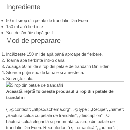
Ingrediente
50 ml sirop din petale de trandafiri Din Eden
150 ml apă fierbinte
Suc de lămâie după gust
Mod de preparare
Încălzește 150 ml de apă până aproape de fierbere.
Toarnă apa fierbinte într-o cană.
Adaugă 50 ml de sirop din petale de trandafiri Din Eden.
Stoarce puțin suc de lămâie și amestecă.
Servește cald.
Această rețetă folosește produsul
Sirop din petale de
trandafiri
{ „@context”: „https://schema.org”, „@type”: „Recipe”, „name”:
„Băutură caldă cu petale de trandafiri”, „description”: „O
băutură caldă elegantă și parfumată cu sirop din petale de
trandafiri Din Eden. Reconfortantă și romantică.”, „author”: {