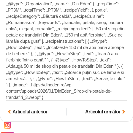
„@type”: „Organization”, „name”: „Din Eden” }, „prepTime”:
„PT3M”, „totalTime”: „PT3M”, „recipeYield”: „1 porție”,
„recipeCategory”: „Băutură caldă”, „recipeCuisine”:
„Românească”, „keywords”: „trandafiri, petale, sirop, băutură
caldă, elegant, romantic”, „recipeIngredient”: [ „50 ml sirop din
petale de trandafiri Din Eden”, „150 ml apă fierbinte”, „Suc de
lămâie după gust” ], „recipeInstructions”: [ { „@type”:
„HowToStep”, „text”: „Încălzește 150 ml de apă până aproape
de fierbere.” }, { „@type”: „HowToStep”, „text”: „Toarnă apa
fierbinte într-o cană.” }, { „@type”: „HowToStep”, „text”:
„Adaugă 50 ml de sirop din petale de trandafiri Din Eden.” }, {
„@type”: „HowToStep”, „text”: „Stoarce puțin suc de lămâie și
amestecă.” }, { „@type”: „HowToStep”, „text”: „Servește cald.”
} ], „image”: „https://dineden.ro/wp-
content/uploads/2026/01/DinEden_Sirop-din-petale-de-
trandafiri_3.webp” }
Articolul anterior
Articolul următor