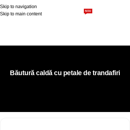
0
0,00
le
Skip to navigation
NOU
Skip to main content
Siropuri
Sucuri
Pulpă 100%
Pachete
Blog
Home
Rețete
Băutură caldă cu petale de trandafiri