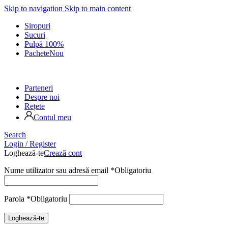
Skip to navigation
Skip to main content
Siropuri
Sucuri
Pulpă 100%
Pachete
Nou
Parteneri
Despre noi
Rețete
Contul meu
Search
Login / Register
Loghează-te
Crează cont
Nume utilizator sau adresă email
*
Obligatoriu
Parola
*
Obligatoriu
Loghează-te