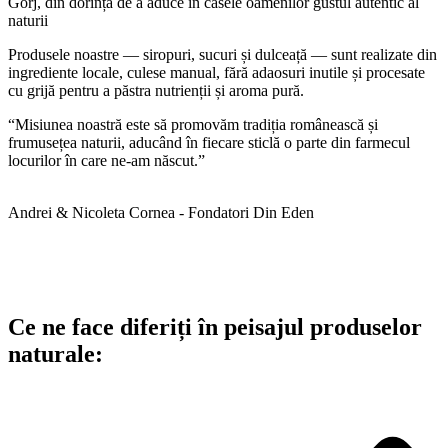
Gorj, din dorința de a aduce în casele oamenilor gustul autentic al
naturii
Produsele noastre — siropuri, sucuri și dulceață — sunt realizate din
ingrediente locale, culese manual, fără adaosuri inutile și procesate
cu grijă pentru a păstra nutrienții și aroma pură.
“Misiunea noastră este să promovăm tradiția românească și
frumusețea naturii, aducând în fiecare sticlă o parte din farmecul
locurilor în care ne-am născut.”
Andrei & Nicoleta Cornea -
Fondatori Din Eden
Ce ne face diferiți în peisajul produselor
naturale: