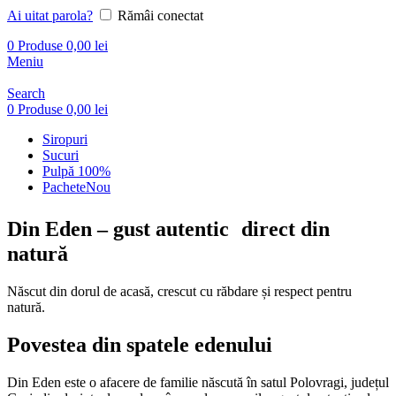
Ai uitat parola?
Rămâi conectat
0
Produse
0,00
lei
Meniu
Search
0
Produse
0,00
lei
Siropuri
Sucuri
Pulpă 100%
Pachete
Nou
Din Eden – gust autentic direct din
natură
Născut din dorul de acasă, crescut cu răbdare și respect pentru
natură.
Povestea din spatele edenului
Din Eden este o afacere de familie născută în satul Polovragi, județul