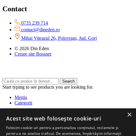
Contact
0735 239 714
contact@dineden.ro
Mihai Viteazul 26, Polovragi, Jud. Gorj
© 2026 Din Eden
Creare site Bossnet
Search
Start typing to see products you are looking for.
Meniu
Categorii
×
Siropuri
Acest site web folosește cookie-uri
Sucuri
Pulpă 100%
Folosim cookie-uri pentru a personaliza conținutul, reclamele și
Pachete
Nou
pentru a ne analiza traficul. De asemenea, împărtășim informații