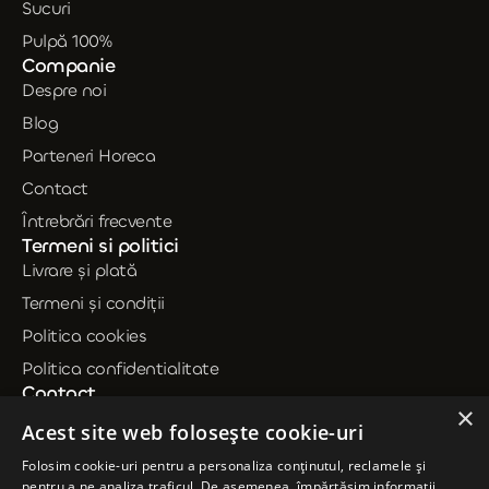
Sucuri
Pulpă 100%
Companie
Despre noi
Blog
Parteneri Horeca
Contact
Întrebrări frecvente
Termeni si politici
Livrare și plată
Termeni și condiții
Politica cookies
Politica confidentialitate
Contact
×
0735 239 714
Acest site web folosește cookie-uri
contact@dineden.ro
Folosim cookie-uri pentru a personaliza conținutul, reclamele și
pentru a ne analiza traficul. De asemenea, împărtășim informații