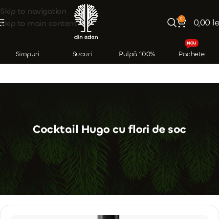
Skip to navigation
0
0,00
le
Skip to main content
NOU
Siropuri
Sucuri
Pulpă 100%
Pachete
Cocktail Hugo cu flori de soc