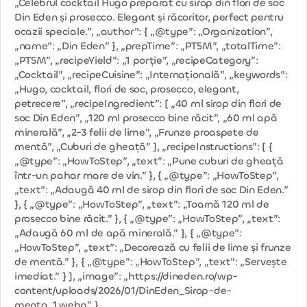
„Celebrul cocktail Hugo preparat cu sirop din flori de soc
Din Eden și prosecco. Elegant și răcoritor, perfect pentru
ocazii speciale.”, „author”: { „@type”: „Organization”,
„name”: „Din Eden” }, „prepTime”: „PT5M”, „totalTime”:
„PT5M”, „recipeYield”: „1 porție”, „recipeCategory”:
„Cocktail”, „recipeCuisine”: „Internațională”, „keywords”:
„Hugo, cocktail, flori de soc, prosecco, elegant,
petrecere”, „recipeIngredient”: [ „40 ml sirop din flori de
soc Din Eden”, „120 ml prosecco bine răcit”, „60 ml apă
minerală”, „2-3 felii de lime”, „Frunze proaspete de
mentă”, „Cuburi de gheață” ], „recipeInstructions”: [ {
„@type”: „HowToStep”, „text”: „Pune cuburi de gheață
într-un pahar mare de vin.” }, { „@type”: „HowToStep”,
„text”: „Adaugă 40 ml de sirop din flori de soc Din Eden.”
}, { „@type”: „HowToStep”, „text”: „Toarnă 120 ml de
prosecco bine răcit.” }, { „@type”: „HowToStep”, „text”:
„Adaugă 60 ml de apă minerală.” }, { „@type”:
„HowToStep”, „text”: „Decorează cu felii de lime și frunze
de mentă.” }, { „@type”: „HowToStep”, „text”: „Servește
imediat.” } ], „image”: „https://dineden.ro/wp-
content/uploads/2026/01/DinEden_Sirop-de-
menta_1.webp” }