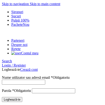
Skip to navigation
Skip to main content
Siropuri
Sucuri
Pulpă 100%
Pachete
Nou
Parteneri
Despre noi
Rețete
Contul meu
Search
Login / Register
Loghează-te
Crează cont
Nume utilizator sau adresă email
*
Obligatoriu
Parola
*
Obligatoriu
Loghează-te