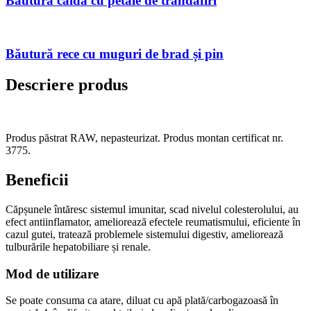
Băutură caldă cu petale de trandafiri
Băutură rece cu muguri de brad și pin
Descriere produs
Produs păstrat RAW, nepasteurizat. Produs montan certificat nr.
3775.
Beneficii
Căpșunele întăresc sistemul imunitar, scad nivelul colesterolului, au
efect antiinflamator, ameliorează efectele reumatismului, eficiente în
cazul gutei, tratează problemele sistemului digestiv, ameliorează
tulburările hepatobiliare și renale.
Mod de utilizare
Se poate consuma ca atare, diluat cu apă plată/carbogazoasă în