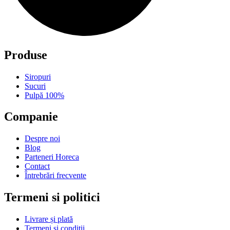
Produse
Siropuri
Sucuri
Pulpă 100%
Companie
Despre noi
Blog
Parteneri Horeca
Contact
Întrebrări frecvente
Termeni si politici
Livrare și plată
Termeni și condiții