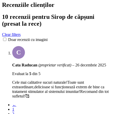
Recenziile clienților
10 recenzii pentru
Sirop de căpșuni
(presat la rece)
Clear filters
Doar recenzii cu imagini
C
Cata Raducan
(proprietar verificat)
–
26 decembrie 2025
Evaluat la
5
din 5
Cele mai calitative sucuri naturale!Toate sunt
extraordinare,delicioase si funcționează extrem de bine ca
tratament stimulator al sistemului imunitar!Recomand din tot
sufletul!🥰
←
1
2