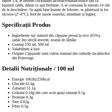
raport 1:4, în diferite cocktailuri alcoolice/nonalcoolice sau ca
bautură caldă, diluat cu apă fierbinte. A se consuma în maxim 14 zile
de la deschidere. Se agită bine înainte de folosire, se păstrează la loc
răcoros (2°-8°C), ferit de razele soarelui, umiditate și îngheț.
Specificații Produs
Ingrediente
suc natural din căpșune presat la rece (65%),
zahăr din sfeclă invertit, zeamă de lămâie
Gramaj
250 ml, 500 ml
Valabilitate
4 luni
Origine
Căpșunile sunt culese manual din culturile localnicilor
din Polovragi.
Detalii Nutriționale / 100 ml
Energie
1062kj/250kcal
Glucide
61.6g
Zaharuri
51.1g
Grăsimi
0.18g din care acizi grași saturați 0.1g
Proteine
0.3g
Sare
0.02g
Fibre
0.5g