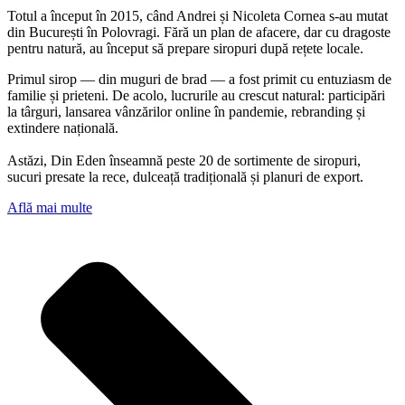
Totul a început în 2015, când Andrei și Nicoleta Cornea s-au mutat
din București în Polovragi. Fără un plan de afacere, dar cu dragoste
pentru natură, au început să prepare siropuri după rețete locale.
Primul sirop — din muguri de brad — a fost primit cu entuziasm de
familie și prieteni. De acolo, lucrurile au crescut natural: participări
la târguri, lansarea vânzărilor online în pandemie, rebranding și
extindere națională.
Astăzi, Din Eden înseamnă peste 20 de sortimente de siropuri,
sucuri presate la rece, dulceață tradițională și planuri de export.
Află mai multe