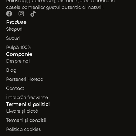
Polovragi, județul Gorj, din dorința de a aduce în
casele oamenilor gustul autentic al naturii.
Produse
Siropuri
Sucuri
Pulpă 100%
Companie
Despre noi
Blog
Parteneri Horeca
Contact
Întrebrări frecvente
Termeni si politici
Livrare și plată
Termeni și condiții
Politica cookies