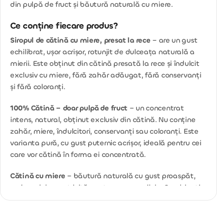
din pulpă de fruct și băutură naturală cu miere.
Ce conține fiecare produs?
Siropul de cătină cu miere, presat la rece
– are un gust
echilibrat, ușor acrișor, rotunjit de dulceața naturală a
mierii. Este obținut din cătină presată la rece și îndulcit
exclusiv cu miere, fără zahăr adăugat, fără conservanți
și fără coloranți.
100% Cătină – doar pulpă de fruct
– un concentrat
intens, natural, obținut exclusiv din cătină. Nu conține
zahăr, miere, îndulcitori, conservanți sau coloranți. Este
varianta pură, cu gust puternic acrișor, ideală pentru cei
care vor cătină în forma ei concentrată.
Cătină cu miere
– băutură naturală cu gust proaspăt,
acrișor-dulce, potrivită pentru consum zilnic. Combinația
dintre cătină și miere oferă un gust plăcut și echilibrat.