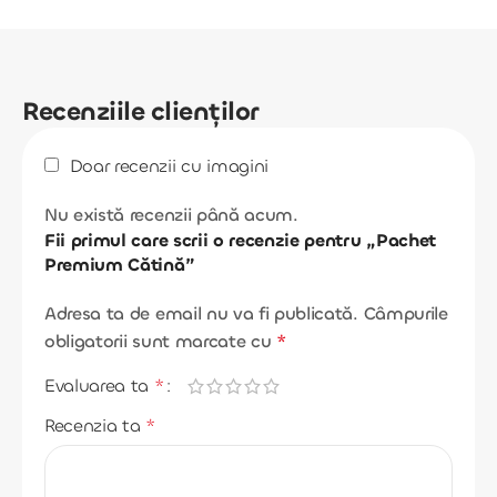
Cum se consumă?
Produsele se pot consuma ca atare sau diluate cu
apă plată/carbogazoasă, în funcție de preferință. Se
agită bine înainte de folosire.
Recenziile clienților
După deschidere, produsele se păstrează la frigider și
se consumă conform indicațiilor de pe etichetă.
Doar recenzii cu imagini
Informații utile:
Produse naturale, fără conservanți și fără coloranți.
Nu există recenzii până acum.
Fii primul care scrii o recenzie pentru „Pachet
Se păstrează la loc răcoros, ferit de razele soarelui,
Premium Cătină”
umiditate și îngheț.
Adresa ta de email nu va fi publicată.
Câmpurile
obligatorii sunt marcate cu
*
Evaluarea ta
*
Recenzia ta
*