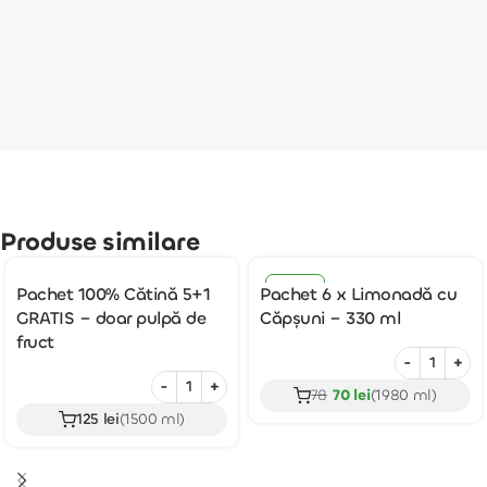
Produse similare
-10%
Pachet 100% Cătină 5+1
Pachet 6 x Limonadă cu
GRATIS – doar pulpă de
Căpșuni – 330 ml
fruct
-
+
-
+
78
70 lei
(1980 ml)
125 lei
(1500 ml)