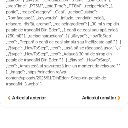
„prepTime”: „PT5M”, „totalTime”: „PT8M”, „recipeYield”: „1
porție”, „recipeCategory”: „Ceai”, „recipeCuisine”:
„Românească”, „keywords”: „infuzie, trandafiri, caldă,
relaxare, răsfăț, aromat”, „recipeIngredient”: [ „30 ml sirop din
petale de trandafiri Din Eden”, „1 cană de ceai sau apă caldă
(250 ml)” ], „recipeInstructions”: [ { „@type”: „HowToStep”,
„text”: „Prepară o cană de ceai simplu sau încălzește apă.” }, {
„@type”: „HowToStep”, „text”: „Lasă să se răcească ușor.” }, {
„@type”: „HowToStep”, „text”: „Adaugă 30 ml de sirop din
petale de trandafiri Din Eden.” }, { „@type”: „HowToStep”,
„text”: „Amestecă și savurează într-un moment de relaxare.” }
], „image”: „https://dineden.ro/wp-
content/uploads/2026/01/DinEden_Sirop-din-petale-de-
trandafiri_3.webp” }
Articolul anterior
Articolul următor