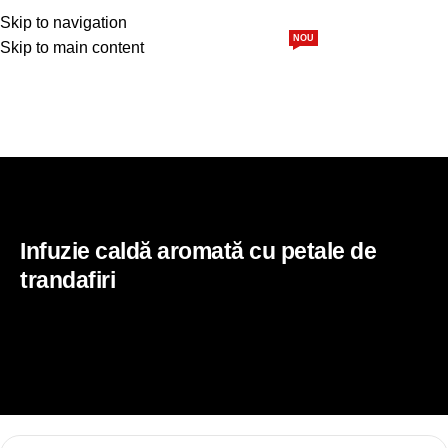
0,00
l
Skip to navigation
NOU
Skip to main content
Siropuri
Sucuri
Pulpă 100%
Pachete
Blog
Home
Rețete
Infuzie caldă aromată cu petale de
trandafiri