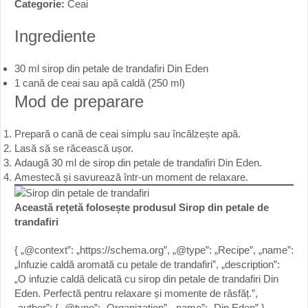
Categorie:
Ceai
Ingrediente
30 ml sirop din petale de trandafiri Din Eden
1 cană de ceai sau apă caldă (250 ml)
Mod de preparare
Prepară o cană de ceai simplu sau încălzește apă.
Lasă să se răcească ușor.
Adaugă 30 ml de sirop din petale de trandafiri Din Eden.
Amestecă și savurează într-un moment de relaxare.
Această rețetă folosește produsul
Sirop din petale de
trandafiri
{ „@context”: „https://schema.org”, „@type”: „Recipe”, „name”:
„Infuzie caldă aromată cu petale de trandafiri”, „description”:
„O infuzie caldă delicată cu sirop din petale de trandafiri Din
Eden. Perfectă pentru relaxare și momente de răsfăț.”,
„author”: { „@type”: „Organization”, „name”: „Din Eden” },