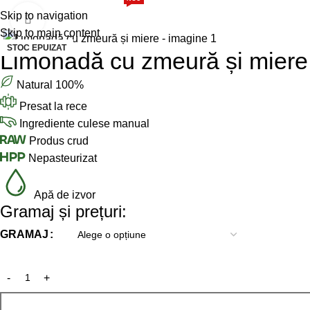
iropuri
Sucuri
Pulpă 100%
Pachete
Skip to navigation
Mărește imaginea
Skip to main content
STOC EPUIZAT
Limonadă cu zmeură și miere
Natural 100%
Presat la rece
Ingrediente culese manual
Produs crud
Nepasteurizat
Apă de izvor
Gramaj și prețuri:
GRAMAJ