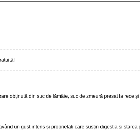
ratuită!
re obținută din suc de lămâie, suc de zmeură presat la rece și 
având un gust intens și proprietăți care susțin digestia și starea