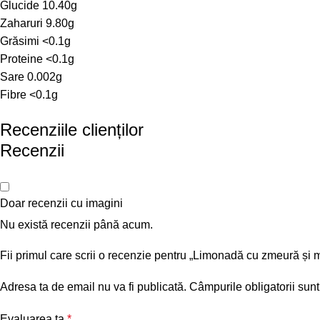
Glucide
10.40g
Zaharuri
9.80g
Grăsimi
<0.1g
Proteine
<0.1g
Sare
0.002g
Fibre
<0.1g
Recenziile clienților
Recenzii
Doar recenzii cu imagini
Nu există recenzii până acum.
Fii primul care scrii o recenzie pentru „Limonadă cu zmeură și 
Adresa ta de email nu va fi publicată.
Câmpurile obligatorii sun
Evaluarea ta
*