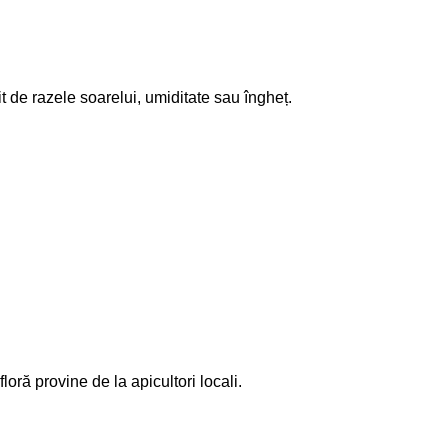
t de razele soarelui, umiditate sau îngheț.
oră provine de la apicultori locali.