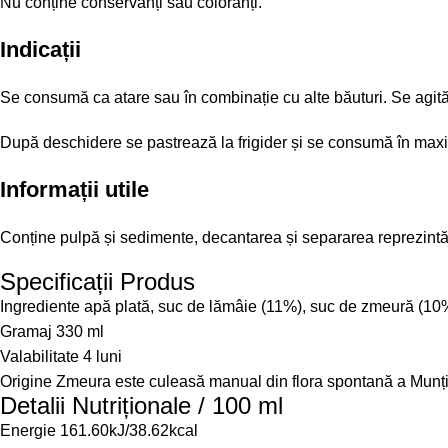
Nu conține conservanți sau coloranți.
Indicații
Se consumă ca atare sau în combinație cu alte băuturi. Se agită b
După deschidere se pastrează la frigider și se consumă în maxi
Informații utile
Conține pulpă și sedimente, decantarea și separarea reprezintă
Specificații Produs
Ingrediente
apă plată, suc de lămâie (11%), suc de zmeură (10%)
Gramaj
330 ml
Valabilitate
4 luni
Origine
Zmeura este culeasă manual din flora spontană a Munților
Detalii Nutriționale / 100 ml
Energie
161.60kJ/38.62kcal