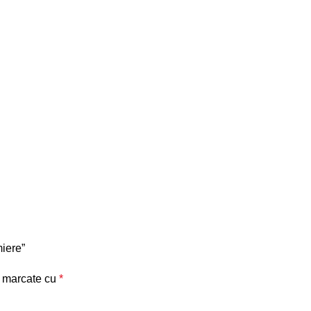
miere”
t marcate cu
*