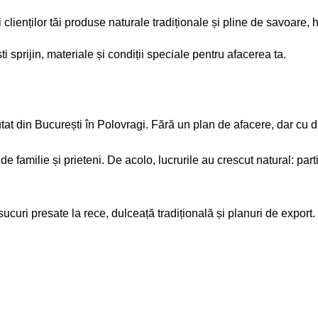
 clienților tăi produse naturale tradiționale și pline de savoar
prijin, materiale și condiții speciale pentru afacerea ta.
tat din București în Polovragi. Fără un plan de afacere, dar cu 
 familie și prieteni. De acolo, lucrurile au crescut natural: part
curi presate la rece, dulceață tradițională și planuri de export.