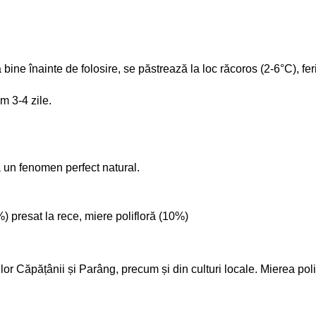
ine înainte de folosire, se păstrează la loc răcoros (2-6°C), feri
m 3-4 zile.
 un fenomen perfect natural.
 presat la rece, miere polifloră (10%)
 Căpățânii și Parâng, precum și din culturi locale. Mierea polifl