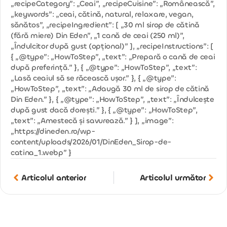
„recipeCategory”: „Ceai”, „recipeCuisine”: „Românească”,
„keywords”: „ceai, cătină, natural, relaxare, vegan,
sănătos”, „recipeIngredient”: [ „30 ml sirop de cătină
(fără miere) Din Eden”, „1 cană de ceai (250 ml)”,
„Îndulcitor după gust (opțional)” ], „recipeInstructions”: [
{ „@type”: „HowToStep”, „text”: „Prepară o cană de ceai
după preferință.” }, { „@type”: „HowToStep”, „text”:
„Lasă ceaiul să se răcească ușor.” }, { „@type”:
„HowToStep”, „text”: „Adaugă 30 ml de sirop de cătină
Din Eden.” }, { „@type”: „HowToStep”, „text”: „Îndulcește
după gust dacă dorești.” }, { „@type”: „HowToStep”,
„text”: „Amestecă și savurează.” } ], „image”:
„https://dineden.ro/wp-
content/uploads/2026/01/DinEden_Sirop-de-
catina_1.webp” }
Articolul anterior
Articolul următor