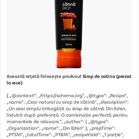
Această rețetă folosește produsul
Sirop de catina (presat
la rece)
{ „@context”: „https://schema.org”, „@type”: „Recipe”,
„name”: „Ceai natural cu sirop de cătină”, „description”:
„Un ceai simplu îmbogățit cu sirop de cătină Din Eden,
îndulcit după preferință. O combinație perfectă pentru
momentele de relaxare.”, „author”: { „@type”:
„Organization”, „name”: „Din Eden” }, „prepTime”:
„PT5M”, „totalTime”: „PT8M”, „recipeYield”: „1 porție”,