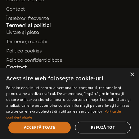
Contact
Întrebrări frecvente
Termeni si politici
Livrare și plată
Termeni și condiții
Politica cookies
Politica confidentialitate
Contact
×
0735 239 714
Acest site web folosește cookie-uri
contact@dineden.ro
Folosim cookie-uri pentru a personaliza conținutul, reclamele și
pentru a ne analiza traficul. De asemenea, împărtășim informații
Mihai Viteazul 26, Polovragi, Jud. Gorj
despre utilizarea site-ului nostru cu partenerii noștri de publicitate și
analiză, care le pot combina cu alte informații pe care le-ați furnizat
sau pe care le-au colectat din utilizarea serviciilor lor.
Politica de
© 2026 Din Eden
confidențialitate
Creare site
ACCEPTĂ TOATE
REFUZĂ TOT
Bossnet