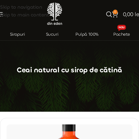
Skip to navigation
0
0,00
le
Skip to main content
NOU
Siropuri
Sucuri
Pulpă 100%
Pachete
Ceai natural cu sirop de cătină