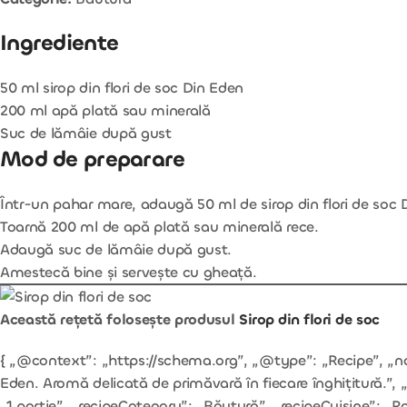
Ingrediente
50 ml sirop din flori de soc Din Eden
200 ml apă plată sau minerală
Suc de lămâie după gust
Mod de preparare
Într-un pahar mare, adaugă 50 ml de sirop din flori de soc 
Toarnă 200 ml de apă plată sau minerală rece.
Adaugă suc de lămâie după gust.
Amestecă bine și servește cu gheață.
Această rețetă folosește produsul
Sirop din flori de soc
{ „@context”: „https://schema.org”, „@type”: „Recipe”, „nam
Eden. Aromă delicată de primăvară în fiecare înghițitură.”,
„1 porție”, „recipeCategory”: „Băutură”, „recipeCuisine”: „R