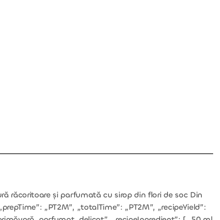
ă răcoritoare și parfumată cu sirop din flori de soc Din
 „prepTime”: „PT2M”, „totalTime”: „PT2M”, „recipeYield”:
primăvară, parfumat, delicat”, „recipeIngredient”: [ „50 ml