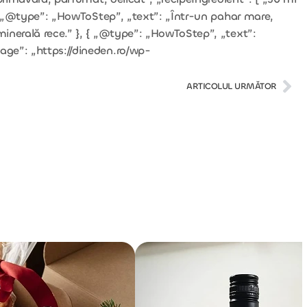
 { „@type”: „HowToStep”, „text”: „Într-un pahar mare,
minerală rece.” }, { „@type”: „HowToStep”, „text”:
age”: „https://dineden.ro/wp-
ARTICOLUL URMĂTOR