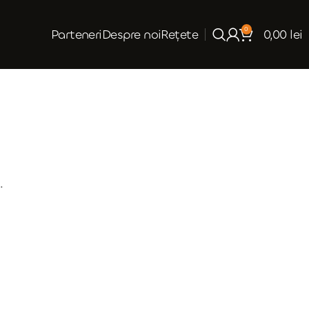
0
Parteneri
Despre noi
Rețete
0,00
lei
.