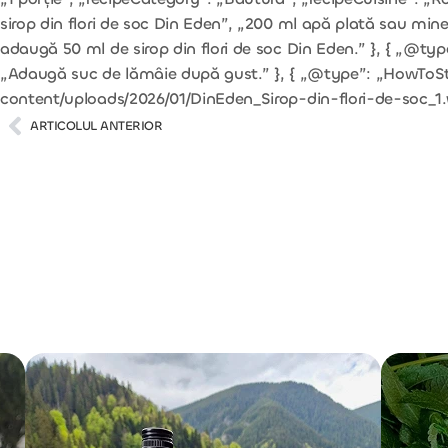
sirop din flori de soc Din Eden”, „200 ml apă plată sau min
adaugă 50 ml de sirop din flori de soc Din Eden.” }, { „@t
„Adaugă suc de lămâie după gust.” }, { „@type”: „HowToStep
content/uploads/2026/01/DinEden_Sirop-din-flori-de-soc_1
ARTICOLUL ANTERIOR