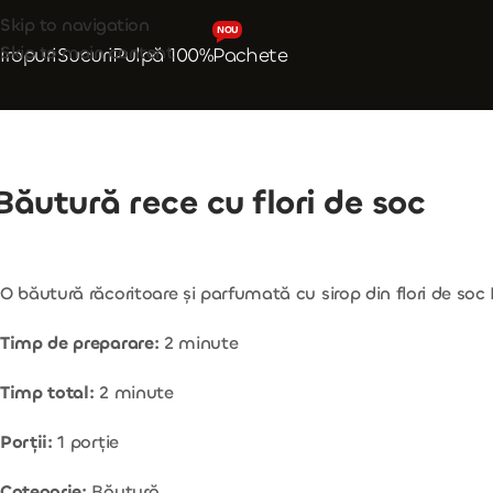
Skip to navigation
NOU
Skip to main content
iropuri
Sucuri
Pulpă 100%
Pachete
Băutură rece cu flori de soc
O băutură răcoritoare și parfumată cu sirop din flori de soc
Timp de preparare:
2 minute
Timp total:
2 minute
Porții:
1 porție
Categorie:
Băutură