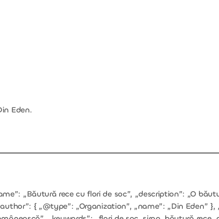
Din Eden.
e”: „Băutură rece cu flori de soc”, „description”: „O băutur
 „author”: { „@type”: „Organization”, „name”: „Din Eden” },
omânească”, „keywords”: „flori de soc, sirop, băutură rece, 