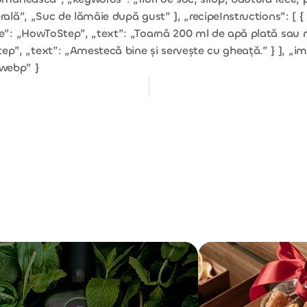
erală”, „Suc de lămâie după gust” ], „recipeInstructions”: [
ype”: „HowToStep”, „text”: „Toarnă 200 ml de apă plată sau 
”, „text”: „Amestecă bine și servește cu gheață.” } ], „im
.webp” }