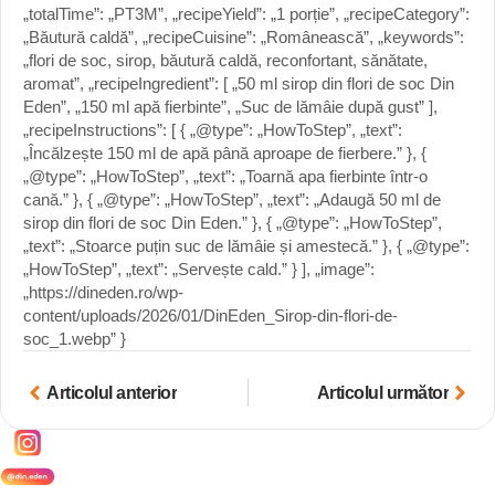
„totalTime”: „PT3M”, „recipeYield”: „1 porție”, „recipeCategory”:
„Băutură caldă”, „recipeCuisine”: „Românească”, „keywords”:
„flori de soc, sirop, băutură caldă, reconfortant, sănătate,
aromat”, „recipeIngredient”: [ „50 ml sirop din flori de soc Din
Eden”, „150 ml apă fierbinte”, „Suc de lămâie după gust” ],
„recipeInstructions”: [ { „@type”: „HowToStep”, „text”:
„Încălzește 150 ml de apă până aproape de fierbere.” }, {
„@type”: „HowToStep”, „text”: „Toarnă apa fierbinte într-o
cană.” }, { „@type”: „HowToStep”, „text”: „Adaugă 50 ml de
sirop din flori de soc Din Eden.” }, { „@type”: „HowToStep”,
„text”: „Stoarce puțin suc de lămâie și amestecă.” }, { „@type”:
„HowToStep”, „text”: „Servește cald.” } ], „image”:
„https://dineden.ro/wp-
content/uploads/2026/01/DinEden_Sirop-din-flori-de-
soc_1.webp” }
Articolul anterior
Articolul următor