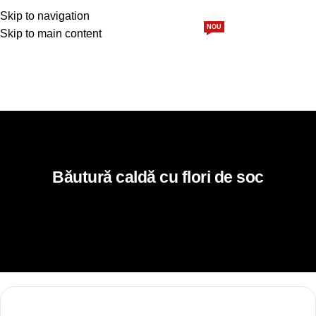
0,00
l
Skip to navigation
NOU
Skip to main content
Siropuri
Sucuri
Pulpă 100%
Pachete
Blog
Home
Rețete
Băutură caldă cu flori de soc