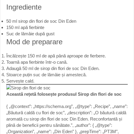
Ingrediente
50 ml sirop din flori de soc Din Eden
150 ml apă fierbinte
Suc de lămâie după gust
Mod de preparare
Încălzește 150 ml de apă până aproape de fierbere.
Toarnă apa fierbinte într-o cană.
Adaugă 50 ml de sirop din flori de soc Din Eden.
Stoarce puțin suc de lămâie și amestecă.
Servește cald.
Această rețetă folosește produsul
Sirop din flori de soc
{ „@context”: „https://schema.org”, „@type”: „Recipe”, „name”:
„Băutură caldă cu flori de soc”, „description”: „O băutură caldă
aromată cu sirop din flori de soc Din Eden. Reconfortantă și
plină de beneficii pentru sănătate.”, „author”: { „@type”:
„Organization”, „name”: „Din Eden” }, „prepTime”: „PT3M”,