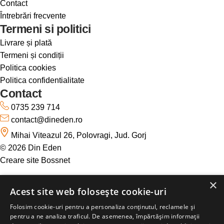
Contact
Întrebrări frecvente
Termeni si politici
Livrare și plată
Termeni și condiții
Politica cookies
Politica confidentialitate
Contact
0735 239 714
contact@dineden.ro
Mihai Viteazul 26, Polovragi, Jud. Gorj
© 2026 Din Eden
Creare site Bossnet
×
Acest site web folosește cookie-uri
Folosim cookie-uri pentru a personaliza conținutul, reclamele și
pentru a ne analiza traficul. De asemenea, împărtășim informații