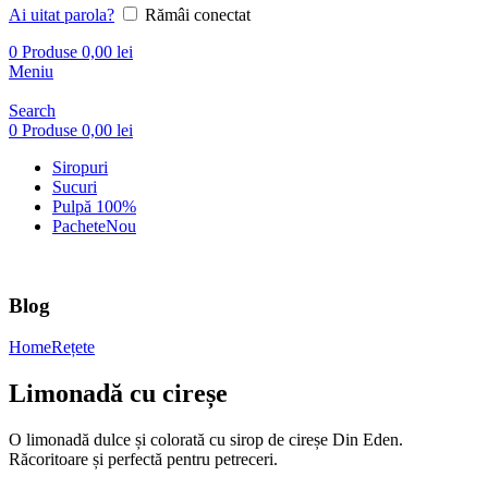
Ai uitat parola?
Rămâi conectat
0
Produse
0,00
lei
Meniu
Search
0
Produse
0,00
lei
Siropuri
Sucuri
Pulpă 100%
Pachete
Nou
Blog
Home
Rețete
Limonadă cu cireșe
O limonadă dulce și colorată cu sirop de cireșe Din Eden.
Răcoritoare și perfectă pentru petreceri.