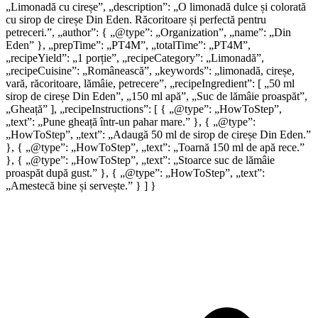
„Limonadă cu cireșe”, „description”: „O limonadă dulce și colorată
cu sirop de cireșe Din Eden. Răcoritoare și perfectă pentru
petreceri.”, „author”: { „@type”: „Organization”, „name”: „Din
Eden” }, „prepTime”: „PT4M”, „totalTime”: „PT4M”,
„recipeYield”: „1 porție”, „recipeCategory”: „Limonadă”,
„recipeCuisine”: „Românească”, „keywords”: „limonadă, cireșe,
vară, răcoritoare, lămâie, petrecere”, „recipeIngredient”: [ „50 ml
sirop de cireșe Din Eden”, „150 ml apă”, „Suc de lămâie proaspăt”,
„Gheață” ], „recipeInstructions”: [ { „@type”: „HowToStep”,
„text”: „Pune gheață într-un pahar mare.” }, { „@type”:
„HowToStep”, „text”: „Adaugă 50 ml de sirop de cireșe Din Eden.”
}, { „@type”: „HowToStep”, „text”: „Toarnă 150 ml de apă rece.”
}, { „@type”: „HowToStep”, „text”: „Stoarce suc de lămâie
proaspăt după gust.” }, { „@type”: „HowToStep”, „text”:
„Amestecă bine și servește.” } ] }