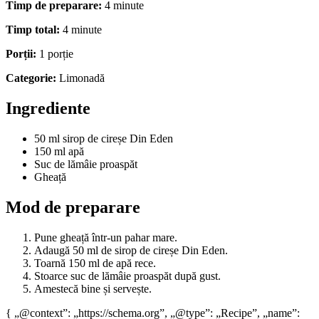
Timp de preparare:
4 minute
Timp total:
4 minute
Porții:
1 porție
Categorie:
Limonadă
Ingrediente
50 ml sirop de cireșe Din Eden
150 ml apă
Suc de lămâie proaspăt
Gheață
Mod de preparare
Pune gheață într-un pahar mare.
Adaugă 50 ml de sirop de cireșe Din Eden.
Toarnă 150 ml de apă rece.
Stoarce suc de lămâie proaspăt după gust.
Amestecă bine și servește.
{ „@context”: „https://schema.org”, „@type”: „Recipe”, „name”: