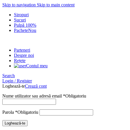
Skip to navigation
Skip to main content
Siropuri
Sucuri
Pulpă 100%
Pachete
Nou
Parteneri
Despre noi
Rețete
Contul meu
Search
Login / Register
Loghează-te
Crează cont
Nume utilizator sau adresă email
*
Obligatoriu
Parola
*
Obligatoriu
Loghează-te