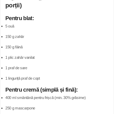
porții)
Pentru blat:
5 ouă
150 g zahăr
150 g făină
1 plic zahăr vanilat
1 praf de sare
1 linguriță praf de copt
Pentru cremă (simplă și fină):
400 ml smântână pentru frișcă (min. 30% grăsime)
250 g mascarpone