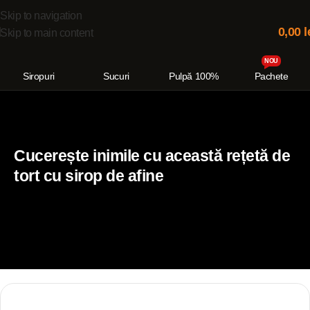
Skip to navigation
0,00
l
Skip to main content
NOU
Siropuri
Sucuri
Pulpă 100%
Pachete
Cucerește inimile cu această rețetă de
tort cu sirop de afine