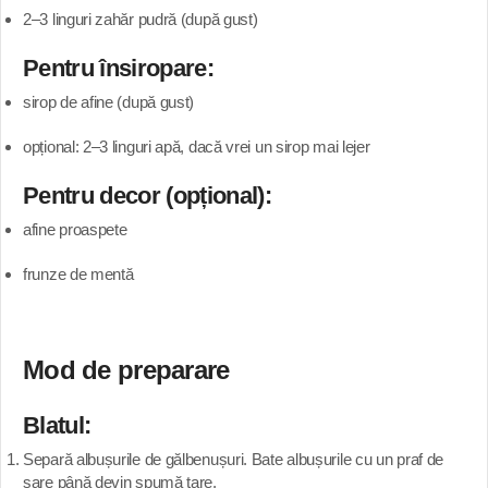
2–3 linguri zahăr pudră (după gust)
Pentru însiropare:
sirop de afine (după gust)
opțional: 2–3 linguri apă, dacă vrei un sirop mai lejer
Pentru decor (opțional):
afine proaspete
frunze de mentă
Mod de preparare
Blatul:
Separă albușurile de gălbenușuri. Bate albușurile cu un praf de
sare până devin spumă tare.