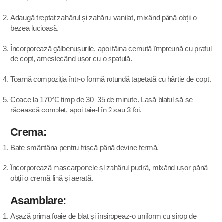
Adaugă treptat zahărul și zahărul vanilat, mixând până obții o
bezea lucioasă.
Încorporează gălbenușurile, apoi făina cernută împreună cu praful
de copt, amestecând ușor cu o spatulă.
Toarnă compoziția într-o formă rotundă tapetată cu hârtie de copt.
Coace la 170°C timp de 30–35 de minute. Lasă blatul să se
răcească complet, apoi taie-l în 2 sau 3 foi.
Crema:
Bate smântâna pentru frișcă până devine fermă.
Încorporează mascarponele și zahărul pudră, mixând ușor până
obții o cremă fină și aerată.
Asamblare:
Așază prima foaie de blat și însiropeaz-o uniform cu sirop de