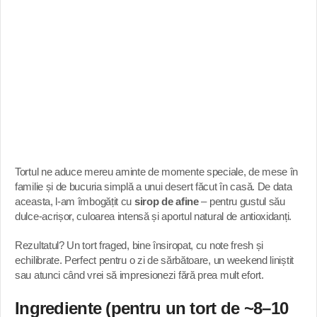
Tortul ne aduce mereu aminte de momente speciale, de mese în
familie și de bucuria simplă a unui desert făcut în casă. De data
aceasta, l-am îmbogățit cu
sirop de afine
– pentru gustul său
dulce-acrișor, culoarea intensă și aportul natural de antioxidanți.
Rezultatul? Un tort fraged, bine însiropat, cu note fresh și
echilibrate. Perfect pentru o zi de sărbătoare, un weekend liniștit
sau atunci când vrei să impresionezi fără prea mult efort.
Ingrediente (pentru un tort de ~8–10