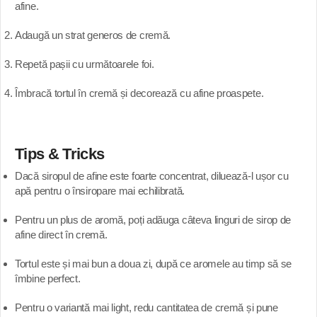
afine.
Adaugă un strat generos de cremă.
Repetă pașii cu următoarele foi.
Îmbracă tortul în cremă și decorează cu afine proaspete.
Tips & Tricks
Dacă siropul de afine este foarte concentrat, diluează-l ușor cu
apă pentru o însiropare mai echilibrată.
Pentru un plus de aromă, poți adăuga câteva linguri de sirop de
afine direct în cremă.
Tortul este și mai bun a doua zi, după ce aromele au timp să se
îmbine perfect.
Pentru o variantă mai light, redu cantitatea de cremă și pune