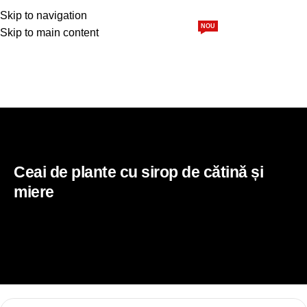
0,00
l
Skip to navigation
NOU
Skip to main content
Siropuri
Sucuri
Pulpă 100%
Pachete
Blog
Home
Rețete
Ceai de plante cu sirop de cătină și
miere