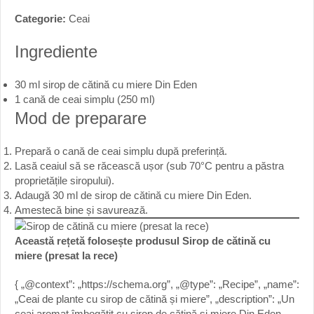
Categorie:
Ceai
Ingrediente
30 ml sirop de cătină cu miere Din Eden
1 cană de ceai simplu (250 ml)
Mod de preparare
Prepară o cană de ceai simplu după preferință.
Lasă ceaiul să se răcească ușor (sub 70°C pentru a păstra
proprietățile siropului).
Adaugă 30 ml de sirop de cătină cu miere Din Eden.
Amestecă bine și savurează.
Această rețetă folosește produsul
Sirop de cătină cu
miere (presat la rece)
{ „@context”: „https://schema.org”, „@type”: „Recipe”, „name”:
„Ceai de plante cu sirop de cătină și miere”, „description”: „Un
ceai aromat îmbogățit cu sirop de cătină și miere Din Eden.