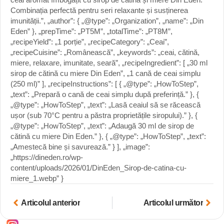
Combinația perfectă pentru seri relaxante și susținerea
imunității.”, „author”: { „@type”: „Organization”, „name”: „Din
Eden” }, „prepTime”: „PT5M”, „totalTime”: „PT8M”,
„recipeYield”: „1 porție”, „recipeCategory”: „Ceai”,
„recipeCuisine”: „Românească”, „keywords”: „ceai, cătină,
miere, relaxare, imunitate, seară”, „recipeIngredient”: [ „30 ml
sirop de cătină cu miere Din Eden”, „1 cană de ceai simplu
(250 ml)” ], „recipeInstructions”: [ { „@type”: „HowToStep”,
„text”: „Prepară o cană de ceai simplu după preferință.” }, {
„@type”: „HowToStep”, „text”: „Lasă ceaiul să se răcească
ușor (sub 70°C pentru a păstra proprietățile siropului).” }, {
„@type”: „HowToStep”, „text”: „Adaugă 30 ml de sirop de
cătină cu miere Din Eden.” }, { „@type”: „HowToStep”, „text”:
„Amestecă bine și savurează.” } ], „image”:
„https://dineden.ro/wp-
content/uploads/2026/01/DinEden_Sirop-de-catina-cu-
miere_1.webp” }
Articolul anterior
Articolul următor