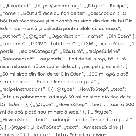
{ „@context”: „https://schema.org”, „@type”: „Recipe”,
„name”: „Băutură rece cu flori de tei”, „description”: „O
băutură răcoritoare și relaxantă cu sirop din flori de tei Din
Eden. Calmantă și delicată pentru zilele călduroase.”,
„author”: { „@type”: „Organization”, „name”: „Din Eden” },
„prepTime”: „PT2M”, „totalTime”: „PT2M”, „recipeYield”: „1
porție”, „recipeCategory”: „Băutură”, „recipeCuisine”:
„Românească”, „keywords”: „flori de tei, sirop, băutură
rece, relaxant, răcoritoare, delicat”, „recipeIngredient”: [
„50 ml sirop din flori de tei Din Eden”, „200 ml apă plată
sau minerală”, „Suc de lămâie după gust” ],
„recipeInstructions”: [ { „@type”: „HowToStep”, „text”:
„Într-un pahar mare, adaugă 50 ml de sirop din flori de tei
Din Eden.” }, { „@type”: „HowToStep”, „text”: „Toarnă 200
ml de apă plată sau minerală rece.” }, { „@type”:
„HowToStep”, „text”: „Adaugă suc de lămâie după gust.”
}, { „@type”: „HowToStep”, „text”: „Amestecă bine și
servește.” } ], „image”: „https://dineden.ro/wp-