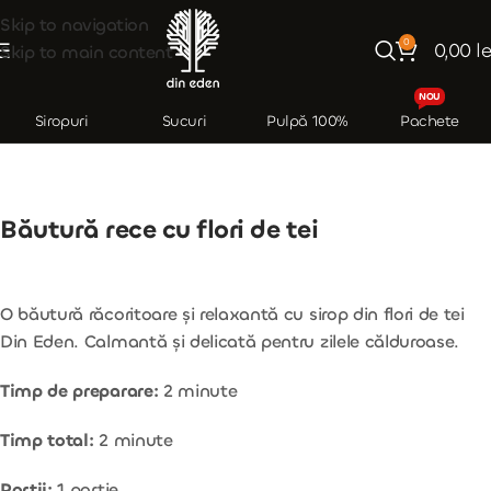
Skip to navigation
0
0,00
le
Skip to main content
NOU
Siropuri
Sucuri
Pulpă 100%
Pachete
Băutură rece cu flori de tei
O băutură răcoritoare și relaxantă cu sirop din flori de tei
Din Eden. Calmantă și delicată pentru zilele călduroase.
Timp de preparare:
2 minute
Timp total:
2 minute
Porții:
1 porție